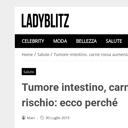
CELEBRITY
MODA
BELLEZZA
SALUTE
/
/
Home
Salute
Tumore intestino, carne rossa aumenta 
Salute
Tumore intestino, car
rischio: ecco perché
Mari
-
30 Luglio 2015