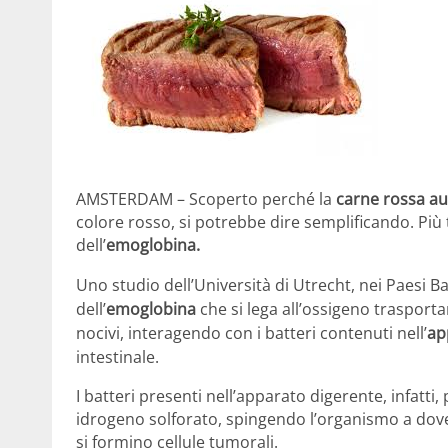
AMSTERDAM – Scoperto perché la
carne rossa aum
colore rosso, si potrebbe dire semplificando. Pi
dell’
emoglobina.
Uno studio dell’Università di Utrecht, nei Paesi Bas
dell’
emoglobina
che si lega all’ossigeno trasport
nocivi,
interagendo con i batteri contenuti nell’
ap
intestinale.
I batteri presenti nell’apparato digerente, infat
idrogeno solforato, spingendo l’organismo a dove
si formino cellule tumorali.