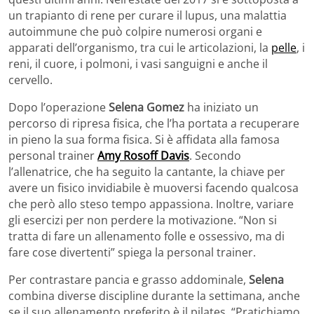
un trapianto di rene per curare il lupus, una malattia
autoimmune che può colpire numerosi organi e
apparati dell’organismo, tra cui le articolazioni, la
pelle
, i
reni, il cuore, i polmoni, i vasi sanguigni e anche il
cervello.
Dopo l’operazione
Selena Gomez
ha iniziato un
percorso di ripresa fisica, che l’ha portata a recuperare
in pieno la sua forma fisica. Si è affidata alla famosa
personal trainer
Amy Rosoff Davis
. Secondo
l’allenatrice, che ha seguito la cantante, la chiave per
avere un fisico invidiabile è muoversi facendo qualcosa
che però allo steso tempo appassiona. Inoltre, variare
gli esercizi per non perdere la motivazione. “Non si
tratta di fare un allenamento folle e ossessivo, ma di
fare cose divertenti” spiega la personal trainer.
Per contrastare pancia e grasso addominale,
Selena
combina diverse discipline durante la settimana, anche
se il suo allenamento preferito è il pilates. “Pratichiamo