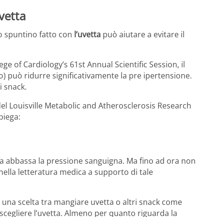
vetta
o spuntino fatto con
l’uvetta
può aiutare a evitare il
ge of Cardiology’s 61st Annual Scientific Session, il
o) può ridurre significativamente la pre ipertensione.
i snack.
el Louisville Metabolic and Atherosclerosis Research
piega:
ta abbassa la pressione sanguigna. Ma fino ad ora non
nella letteratura medica a supporto di tale
e una scelta tra mangiare uvetta o altri snack come
 scegliere l’uvetta. Almeno per quanto riguarda la