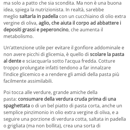
ma solo a patto che sia scondita. Ma non è una buona
idea, spiega la nutrizionista. In realtà, sarebbe
meglio
saltarla in padella
con un cucchiaino di olio extra
vergine di oliva,
aglio, che aiuta il corpo ad abbattere i
depositi grassi e peperoncino
, che aumenta il
metabolismo.
Un’attenzione utile per evitare il gonfiore addominale e
non avere picchi di glicemia, è quello di
scolare la pasta
al dente
e sciacquarla sotto l’acqua fredda. Cotture
troppo prolungate infatti tendono a far innalzare
l’indice glicemico e a rendere gli amidi della pasta più
facilmente assimilabili.
Poi tocca alle verdure, grande amiche della
pasta:
consumare della verdura cruda prima di una
spaghettata
o di un bel piatto di pasta corta, anche un
semplice pinzimonio in olio extra vergine di oliva, e a
seguire una porzione di verdura cotta, saltata in padella
o grigliata (ma non bollita), crea una sorta di