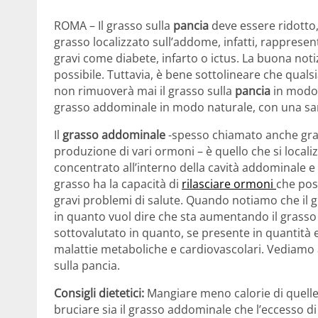
ROMA – Il grasso sulla
pancia
deve essere ridotto,
grasso localizzato sull’addome, infatti, rappres
gravi come diabete, infarto o ictus. La buona noti
possibile. Tuttavia, è bene sottolineare che qualsi
non rimuoverà mai il grasso sulla
pancia
in modo 
grasso addominale in modo naturale, con una sana
Il
grasso addominale
-spesso chiamato anche grass
produzione di vari ormoni – è quello che si localizz
concentrato all’interno della cavità addominale e d
grasso ha la capacità di
rilasciare ormoni
che pos
gravi problemi di salute. Quando notiamo che il gir
in quanto vuol dire che sta aumentando il grasso
sottovalutato in quanto, se presente in quantità
malattie metaboliche e cardiovascolari. Vediamo al
sulla pancia.
Consigli dietetici:
Mangiare meno calorie di quelle 
bruciare sia il grasso addominale che l’eccesso d