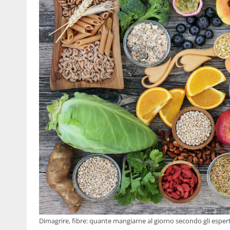
Dimagrire, fibre: quante mangiarne al giorno secondo gli espert