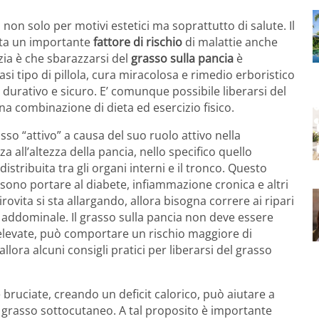
 non solo per motivi estetici ma soprattutto di salute. Il
enta un importante
fattore di rischio
di malattie anche
zia è che sbarazzarsi del
grasso sulla pancia
è
asi tipo di pillola, cura miracolosa e rimedio erboristico
durativo e sicuro. E’ comunque possibile liberarsi del
 combinazione di dieta ed esercizio fisico.
o “attivo” a causa del suo ruolo attivo nella
a all’altezza della pancia, nello specifico quello
istribuita tra gli organi interni e il tronco. Questo
sono portare al diabete, infiammazione cronica e altri
ovita si sta allargando, allora bisogna correre ai ripari
 addominale. Il grasso sulla pancia non deve essere
 elevate, può comportare un rischio maggiore di
lora alcuni consigli pratici per liberarsi del grasso
bruciate, creando un deficit calorico, può aiutare a
i grasso sottocutaneo. A tal proposito è importante