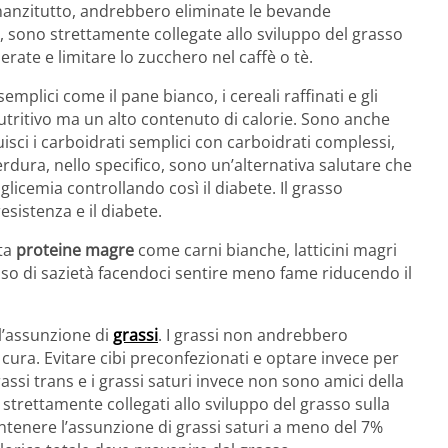
Innanzitutto, andrebbero eliminate le bevande
di, sono strettamente collegate allo sviluppo del grasso
erate e limitare lo zucchero nel caffè o tè.
semplici come il pane bianco, i cereali raffinati e gli
utritivo ma un alto contenuto di calorie. Sono anche
uisci i carboidrati semplici con carboidrati complessi,
erdura, nello specifico, sono un’alternativa salutare che
glicemia controllando così il diabete. Il grasso
esistenza e il diabete.
ta
proteine magre
come carni bianche, latticini magri
enso di sazietà facendoci sentire meno fame riducendo il
l’assunzione di
grassi
. I grassi non andrebbero
cura. Evitare cibi preconfezionati e optare invece per
ssi trans e i grassi saturi invece non sono amici della
trettamente collegati allo sviluppo del grasso sulla
antenere l’assunzione di grassi saturi a meno del 7%