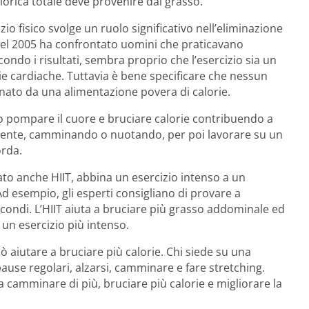
lorica totale deve provenire dal grasso.
zio fisico svolge un ruolo significativo nell’eliminazione
del 2005 ha confrontato uomini che praticavano
econdo i risultati, sembra proprio che l’esercizio sia un
tie cardiache. Tuttavia è bene specificare che nessun
nato da una alimentazione povera di calorie.
no pompare il cuore e bruciare calorie contribuendo a
ntamente, camminando o nuotando, per poi lavorare su un
orda.
o anche HIIT, abbina un esercizio intenso a un
d esempio, gli esperti consigliano di provare a
condi. L’HIIT aiuta a bruciare più grasso addominale ed
 un esercizio più intenso.
può aiutare a bruciare più calorie. Chi siede su una
ause regolari, alzarsi, camminare e fare stretching.
 camminare di più, bruciare più calorie e migliorare la