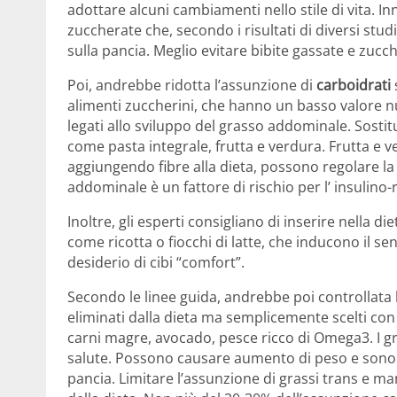
adottare alcuni cambiamenti nello stile di vita. 
zuccherate che, secondo i risultati di diversi stu
sulla pancia. Meglio evitare bibite gassate e zucch
Poi, andrebbe ridotta l’assunzione di
carboidrati
alimenti zuccherini, che hanno un basso valore n
legati allo sviluppo del grasso addominale. Sostit
come pasta integrale, frutta e verdura. Frutta e v
aggiungendo fibre alla dieta, possono regolare la 
addominale è un fattore di rischio per l’ insulino-r
Inoltre, gli esperti consigliano di inserire nella die
come ricotta o fiocchi di latte, che inducono il s
desiderio di cibi “comfort”.
Secondo le linee guida, andrebbe poi controllata 
eliminati dalla dieta ma semplicemente scelti con 
carni magre, avocado, pesce ricco di Omega3. I gra
salute. Possono causare aumento di peso e sono s
pancia. Limitare l’assunzione di grassi trans e m