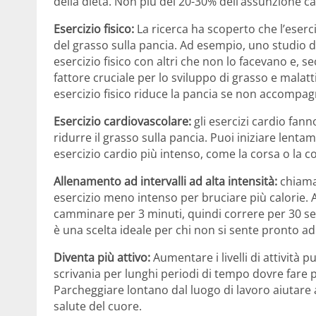
della dieta. Non più del 20-30% dell’assunzione ca
Esercizio fisico:
La ricerca ha scoperto che l’eserci
del grasso sulla pancia. Ad esempio, uno studio 
esercizio fisico con altri che non lo facevano e, s
fattore cruciale per lo sviluppo di grasso e malat
esercizio fisico riduce la pancia se non accompag
Esercizio cardiovascolare:
gli esercizi cardio fan
ridurre il grasso sulla pancia. Puoi iniziare le
esercizio cardio più intenso, come la corsa o la c
Allenamento ad intervalli ad alta intensità:
chiamat
esercizio meno intenso per bruciare più calorie. A
camminare per 3 minuti, quindi correre per 30 se
è una scelta ideale per chi non si sente pronto ad
Diventa più attivo:
Aumentare i livelli di attività 
scrivania per lunghi periodi di tempo dovre fare p
Parcheggiare lontano dal luogo di lavoro aiutare a
salute del cuore.