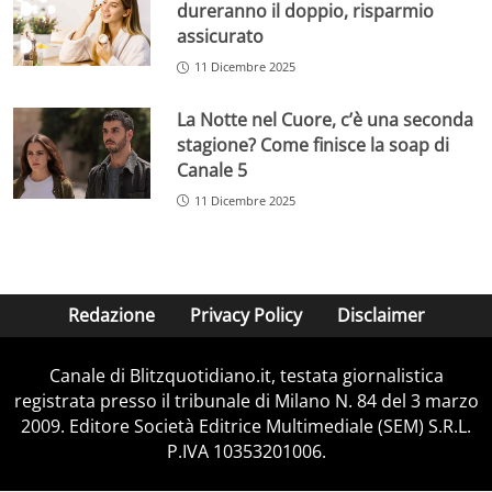
dureranno il doppio, risparmio
assicurato
11 Dicembre 2025
La Notte nel Cuore, c’è una seconda
stagione? Come finisce la soap di
Canale 5
11 Dicembre 2025
Redazione
Privacy Policy
Disclaimer
Canale di Blitzquotidiano.it, testata giornalistica
registrata presso il tribunale di Milano N. 84 del 3 marzo
2009. Editore Società Editrice Multimediale (SEM) S.R.L.
P.IVA 10353201006.