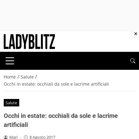
×
/
/
Home
Salute
Occhi in estate: occhiali da sole e lacrime artificiali
Salute
Occhi in estate: occhiali da sole e lacrime
artificiali
Mari
-
8 Agosto 2017