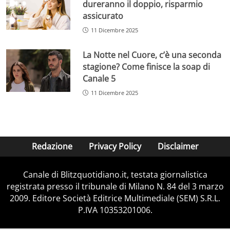
dureranno il doppio, risparmio
assicurato
11 Dicembre 2025
La Notte nel Cuore, c’è una seconda
stagione? Come finisce la soap di
Canale 5
11 Dicembre 2025
Redazione
Privacy Policy
Disclaimer
Canale di Blitzquotidiano.it, testata giornalistica
registrata presso il tribunale di Milano N. 84 del 3 marzo
2009. Editore Società Editrice Multimediale (SEM) S.R.L.
P.IVA 10353201006.