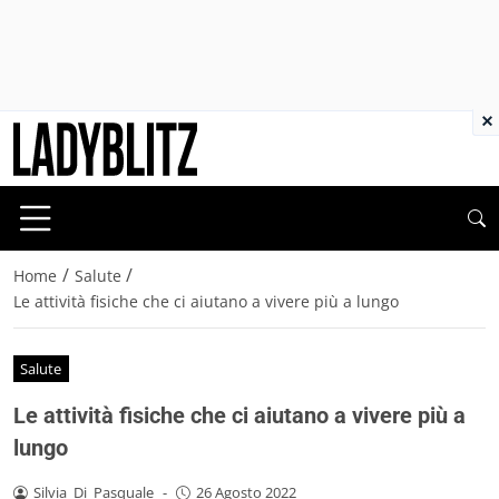
×
/
/
Home
Salute
Le attività fisiche che ci aiutano a vivere più a lungo
Salute
Le attività fisiche che ci aiutano a vivere più a
lungo
Silvia_Di_Pasquale
-
26 Agosto 2022