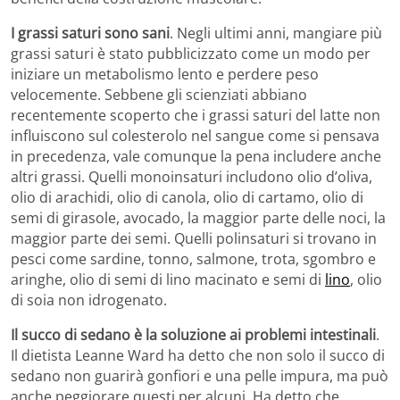
I grassi saturi sono sani
. Negli ultimi anni, mangiare più
grassi saturi è stato pubblicizzato come un modo per
iniziare un metabolismo lento e perdere peso
velocemente. Sebbene gli scienziati abbiano
recentemente scoperto che i grassi saturi del latte non
influiscono sul colesterolo nel sangue come si pensava
in precedenza, vale comunque la pena includere anche
altri grassi. Quelli monoinsaturi includono olio d’oliva,
olio di arachidi, olio di canola, olio di cartamo, olio di
semi di girasole, avocado, la maggior parte delle noci, la
maggior parte dei semi. Quelli polinsaturi si trovano in
pesci come sardine, tonno, salmone, trota, sgombro e
aringhe, olio di semi di lino macinato e semi di
lino
, olio
di soia non idrogenato.
Il succo di sedano è la soluzione ai problemi intestinali
.
Il dietista Leanne Ward ha detto che non solo il succo di
sedano non guarirà gonfiori e una pelle impura, ma può
anche peggiorare questi per alcuni. Ha detto che