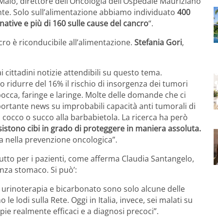
 Maio, direttore dell’Oncologia dell’Ospedale Mauriziano
te. Solo sull’alimentazione abbiamo individuato
400
rnative e più di 160 sulle cause del cancro
“.
ncro è riconducibile all’alimentazione.
Stefania Gori
,
 cittadini notizie attendibili su questo tema.
 ridurre del 16% il rischio di insorgenza dei tumori
occa, faringe e laringe. Molte delle domande che ci
iportante news su improbabili capacità anti tumorali di
i cocco o succo alla barbabietola. La ricerca ha però
istono cibi in grado di proteggere in maniera assoluta.
ta nella prevenzione oncologica”.
utto per i pazienti, come afferma Claudia Santangelo,
enza stomaco. Si può’:
, urinoterapia e bicarbonato sono solo alcune delle
o le lodi sulla Rete. Oggi in Italia, invece, sei malati su
pie realmente efficaci e a diagnosi precoci”.