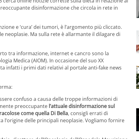
cerca online notizie corrette sulla dieta in relazione al
preoccupante disinformazione che circola in rete in
ione e ‘cura’ dei tumori, è l’argomento più cliccato.
e neoplasie. Ma sulla rete è allarmante il dilagare di
rto tra informazione, internet e cancro sono la
logia Medica (AIOM). In occasione del suo XX
 infatti i primi dati relativi al portale anti-fake news
ferma:
 essere confuso a causa delle troppe informazioni di
mamente preoccupante
l’attuale disinformazione sul
racolose come quella Di Bella
, consigli errati di
a l’origine delle principali neoplasie. Vogliamo fornire