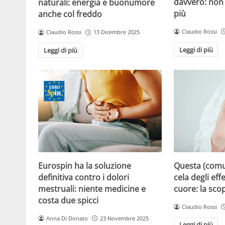
davvero: non 
naturali: energia e buonumore
più
anche col freddo
Claudio Rossi
Claudio Rossi
13 Dicembre 2025
Leggi di più
Leggi di più
Eurospin ha la soluzione
Questa (com
definitiva contro i dolori
cela degli effe
mestruali: niente medicine e
cuore: la sco
costa due spicci
Claudio Rossi
Anna Di Donato
23 Novembre 2025
Leggi di più