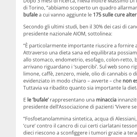
Dopo 3 mesi di ricerca, rileva inoltre Massimo Di
di Torino, “abbiamo scoperto un quadro allarman
bufale
a cui vanno aggiunte le
175 sulle cure alte
Secondo gli ultimi studi, ben il 30% dei casi di ca
presidente nazionale AIOM, sottolinea:
“È particolarmente importante riuscire a fornire ai
Attraverso una dieta sana ed equilibrata possiamo
allo stomaco, endometrio, esofago, colon-retto, b
arrivano riguardano i ‘supercibi’. Sul web sono r
limone, caffè, zenzero, miele, olio di cannabis o d
evidenziato in modo chiaro – avverte – che
non es
Tuttavia va ribadito quanto sia importante la die
E
le ‘bufale’
rappresentano una
minaccia
innanzit
presidente dell’Associazione di pazienti ‘Vivere s
“Fosfoetanolammina sintetica, acqua di Alessiani
‘cure’ contro il cancro di cui certi ciarlatani tesson
dieci riescono a sconfiggere i tumori grazie a tera