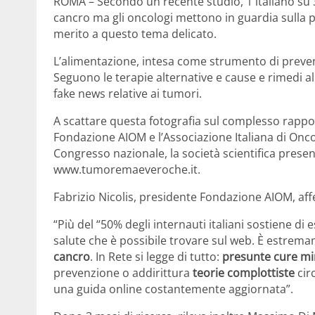
ROMA – Secondo un recente studio, 1 italiano su 3 
cancro ma gli oncologi mettono in guardia sulla 
merito a questo tema delicato.
L’alimentazione, intesa come strumento di prevenz
Seguono le terapie alternative e cause e rimedi all
fake news relative ai tumori.
A scattare questa fotografia sul complesso rappo
Fondazione AIOM e l’Associazione Italiana di Onco
Congresso nazionale, la società scientifica presenta
www.tumoremaeveroche.it.
Fabrizio Nicolis, presidente Fondazione AIOM, af
“Più del “50% degli internauti italiani sostiene di
salute che è possibile trovare sul web. È estre
cancro
. In Rete si legge di tutto:
presunte cure mi
prevenzione o addirittura
teorie complottiste
circ
una guida online costantemente aggiornata”.