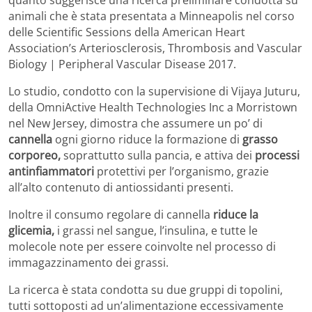
quanto suggerisce una ricerca preliminare condotta su
animali che è stata presentata a Minneapolis nel corso
delle Scientific Sessions della American Heart
Association’s Arteriosclerosis, Thrombosis and Vascular
Biology | Peripheral Vascular Disease 2017.
Lo studio, condotto con la supervisione di Vijaya Juturu,
della OmniActive Health Technologies Inc a Morristown
nel New Jersey, dimostra che assumere un po’ di
cannella
ogni giorno riduce la formazione di
grasso
corporeo,
soprattutto sulla pancia, e attiva dei
processi
antinfiammatori
protettivi per l’organismo, grazie
all’alto contenuto di antiossidanti presenti.
Inoltre il consumo regolare di cannella
riduce la
glicemia,
i grassi nel sangue, l’insulina, e tutte le
molecole note per essere coinvolte nel processo di
immagazzinamento dei grassi.
La ricerca è stata condotta su due gruppi di topolini,
tutti sottoposti ad un’alimentazione eccessivamente