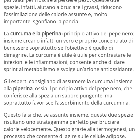
più validi per riuscire a perdere peso. Queste due
spezie, infatti, aiutano a bruciare i grassi, riducono
l’assimilazione delle calorie assunte e, molto
importante, sgonfiano la pancia.
La
curcuma e la piperina
(principio attivo del pepe nero)
insieme creano infatti un vero e proprio concentrato di
benessere soprattutto se l’obiettivo è quello di
dimagrire. La curcuma è utile è utile per contrastare le
infezioni e le infiammazioni, consente anche di dare
sprint al metabolismo e svolge un’azione antiossidante.
Gli esperti consigliano di assumere la curcuma insieme
alla
piperina
, ossia il principio attivo del pepe nero, che
conferisce alla spezia un sapore pungente, ma
soprattutto favorisce l’assorbimento della curcumina.
Questo fa si che, se assunte insieme, queste due spezie
risultano uno stratagemma perfetto per bruciare
calorie velocemente. Questo grazie alla termogenesi, un
processo che consente di agire sulle cellule adipose.