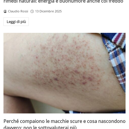
rimedi naturali: energia e buonumore anche col freddo
Claudio Rossi
13 Dicembre 2025
Leggi di più
Perché compaiono le macchie scure e cosa nascondono
davvero: non le sottovaluterai più