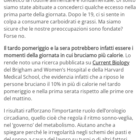
dietetico la routine alimentare è fondamentale. Di solito
siamo state abituate a concederci qualche eccesso nella
prima parte della giornata. Dopo le 19, ci si sente in
colpa a consumare carboidrati e grassi. Ma siamo
sicure che le nostre preoccupazioni sono fondate?
Forse no.
Il tardo pomeriggio e la sera potrebbero infatti essere i
momenti della giornata in cui bruciamo più calorie
. Lo
rende noto una ricerca pubblicata su
Current Biology
del Brigham and Women’s Hospital e della Harvard
Medical School, che evidenzia infatti che a riposo le
persone bruciano il 10% in più di calorie nel tardo
pomeriggio e nella prima serata rispetto alle prime ore
del mattino.
I risultati rafforzano l’importante ruolo dell’orologio
circadiano, quello cioè che regola il ritmo sonno-veglia,
nel ‘governo’ del metabolismo. Aiutano anche a
spiegare perché le irregolarità negli schemi dei pasti e
del sonno a causa del lavoro su turni o di altri fattori