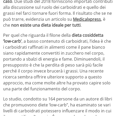
caso
. Due studi del 2018 forniscono importati contributi
alla discussione sul ruolo dei carboidrati e quello dei
grassi nel farci tornare fuori forma. Il risultato che se ne
può trarre, evidenzia un articolo su
Medicalxpress
, è
che
non esiste una dieta ideale per tutti
.
Per quel che riguarda il filone della
dieta cosiddetta
‘low-carb’
, a basso contenuto di carboidrati, l’idea è che
i carboidrati raffinati in alimenti come il pane bianco
siano rapidamente convertiti in zucchero nel corpo,
portando a sbalzi di energia e fame. Diminuendoli, il
presupposto è che la perdita di peso sarà più facile
perché il corpo invece brucerà i grassi. Una recente
ricerca sembra offrire ulteriore supporto a questo
approccio, ma come molte altre ha provato capire solo
una parte del funzionamento del corpo.
Lo studio, condotto su 164 persone da un autore di libri
che promuovono diete ‘low-carb”, ha esaminato se vari
livelli di carboidrati potessero influenzare il modo in cui