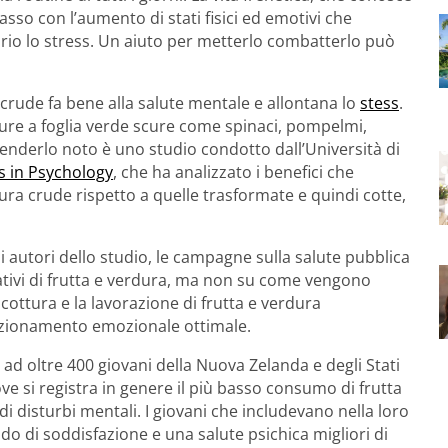
asso con l’aumento di stati fisici ed emotivi che
io lo stress. Un aiuto per metterlo combatterlo può
crude fa bene alla salute mentale e allontana lo
stess
.
dure a foglia verde scure come spinaci, pompelmi,
 renderlo noto è uno studio condotto dall’Università di
s in Psychology
, che ha analizzato i benefici che
ura crude rispetto a quelle trasformate e quindi cotte,
i autori dello studio, le campagne sulla salute pubblica
ativi di frutta e verdura, ma non su come vengono
cottura e la lavorazione di frutta e verdura
funzionamento emozionale ottimale.
a ad oltre 400 giovani della Nuova Zelanda e degli Stati
 dove si registra in genere il più basso consumo di frutta
di disturbi mentali. I giovani che includevano nella loro
o di soddisfazione e una salute psichica migliori di