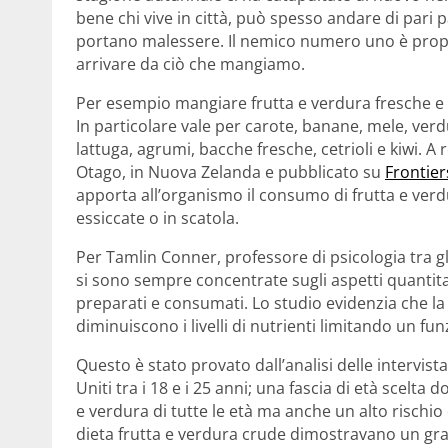
bene chi vive in città, può spesso andare di pari p
portano malessere. Il nemico numero uno è propr
arrivare da ciò che mangiamo.
Per esempio mangiare frutta e verdura fresche e 
In particolare vale per carote, banane, mele, ver
lattuga, agrumi, bacche fresche, cetrioli e kiwi. A
Otago, in Nuova Zelanda e pubblicato su
Frontier
apporta all’organismo il consumo di frutta e verd
essiccate o in scatola.
Per Tamlin Conner, professore di psicologia tra gl
si sono sempre concentrate sugli aspetti quantit
preparati e consumati. Lo studio evidenzia che la 
diminuiscono i livelli di nutrienti limitando un 
Questo è stato provato dall’analisi delle intervist
Uniti tra i 18 e i 25 anni; una fascia di età scelta
e verdura di tutte le età ma anche un alto rischio 
dieta frutta e verdura crude dimostravano un grad