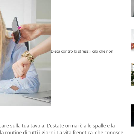
Dieta contro lo stress: i cibi che non
re sulla tua tavola. L’estate ormai è alle spalle e la
 routine di tutti i giorni. La vita frenetica, che conosce