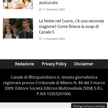
assicurato
11 Dicembre 2025
La Notte nel Cuore, c’è una seconda
stagione? Come finisce la soap di
Canale 5
11 Dicembre 2025
Redazione
Privacy Policy
Disclaimer
Canale di Blitzquotidiano.it, testata giornalistica
registrata presso il tribunale di Milano N. 84 del 3 marzo
2009. Editore Società Editrice Multimediale (SEM) S.R.L.
P.IVA 10353201006.
Change privacy settings