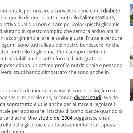
damentale per riuscire a convivere bene con il
diabete
bio quello di tenere sotto controllo l’
alimentazione
,
ttivo quello di non creare pericolosi picchi glicemici.
ri ci aiutano in questo compito che sembra arduo ma in
i accorgimenti e fare le scelte giuste. Frutta e verdura
, legumi, sono tutti alleati del nostro benessere. Anche
sotto controllo la glicemia. Per esempio
i semi di
ntracciabili anche sotto forma di integratore
no
possiedono un ottimo profilo nutrizionale e possono
Diversi studi hanno dimostrato che sono anche in
sono ricchi di minerali essenziali come calcio, ferro e
magnesio, minerale che, secondo
diversi studi
, svolge
soprattutto è utile anche per aiutare a regolare i
entale per abbassare il rischio di complicanze quando si
tie cardiache. Uno
studio del 2004
suggerisce che il
ollo della glicemia e aiuta ad aumentare la risposta
io nel sangue.