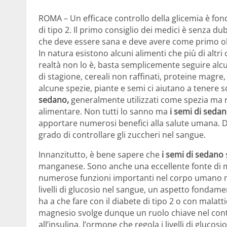
ROMA – Un efficace controllo della glicemia è fon
di tipo 2. Il primo consiglio dei medici è senza dub
che deve essere sana e deve avere come primo obie
In natura esistono alcuni alimenti che più di alt
realtà non lo è, basta semplicemente seguire alcun
di stagione, cereali non raffinati, proteine magre
alcune spezie, piante e semi ci aiutano a tenere 
sedano,
generalmente utilizzati come spezia ma ri
alimentare. Non tutti lo sanno ma
i semi di seda
apportare numerosi benefici alla salute umana. 
grado di controllare gli zuccheri nel sangue.
Innanzitutto, è bene sapere che
i semi di sedano
manganese. Sono anche una eccellente fonte di 
numerose funzioni importanti nel corpo umano ma 
livelli di glucosio nel sangue, un aspetto fondam
ha a che fare con il diabete di tipo 2 o con malat
magnesio svolge dunque un ruolo chiave nel contr
all’insulina, l’ormone che regola i livelli di glucos