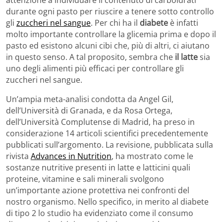
attenzione a individuare il contenuto di carboidrati
durante ogni pasto per riuscire a tenere sotto controllo
gli
zuccheri nel sangue
. Per chi ha il
diabete
è infatti
molto importante controllare la glicemia prima e dopo il
pasto ed esistono alcuni cibi che, più di altri, ci aiutano
in questo senso. A tal proposito, sembra che
il latte
sia
uno degli alimenti più efficaci per controllare gli
zuccheri nel sangue.
Un’ampia meta-analisi condotta da Angel Gil,
dell’Università di Granada, e da Rosa Ortega,
dell’Università Complutense di Madrid, ha preso in
considerazione 14 articoli scientifici precedentemente
pubblicati sull’argomento. La revisione, pubblicata sulla
rivista
Advances in Nutrition
, ha mostrato come le
sostanze nutritive presenti in latte e latticini quali
proteine, vitamine e sali minerali svolgono
un’importante azione protettiva nei confronti del
nostro organismo. Nello specifico, in merito al diabete
di tipo 2 lo studio ha evidenziato come il consumo