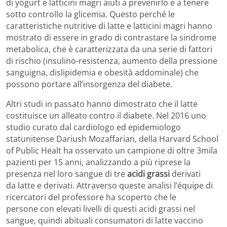
di yogurt e latticini magri aiuti a prevenirlo e a tenere
sotto controllo la glicemia. Questo perché le
caratteristiche nutritive di latte e latticini magri hanno
mostrato di essere in grado di contrastare la sindrome
metabolica, che è caratterizzata da una serie di fattori
di rischio (insulino-resistenza, aumento della pressione
sanguigna, dislipidemia e obesità addominale) che
possono portare all’insorgenza del diabete.
Altri studi in passato hanno dimostrato che il latte
costituisce un alleato contro il diabete. Nel 2016 uno
studio curato dal cardiologo ed epidemiologo
statunitense Dariush Mozaffarian, della Harvard School
of Public Healt ha osservato un campione di oltre 3mila
pazienti per 15 anni, analizzando a più riprese la
presenza nel loro sangue di tre
acidi grassi
derivati
da latte e derivati. Attraverso queste analisi l’équipe di
ricercatori del professore ha scoperto che le
persone con elevati livelli di questi acidi grassi nel
sangue, quindi abituali consumatori di latte vaccino