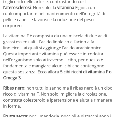
trigliceridi nelle arterie, contrastando così
l’
aterosclerosi
. Non solo: la
vitamina F
gioca un
ruolo importante nel mantenimento dell’integrità di
pelle e capelli e favorisce la riduzione del peso
corporeo.
La vitamina F è composta da una miscela di due acidi
grassi essenziali – l’acido linoleico e l’acido alfa-
linoleico – ai quali si aggiunge l’acido arachidonico.
Questa importante vitamina può essere introdotta
nell’organismo solo attraverso il cibo, per questo è
fondamentale mangiare alcuni cibi che contengono
questa sostanza. Ecco allora
5 cibi ricchi di vitamina F o
Omega 3
.
Ribes nero:
non tutti lo sanno ma il ribes nero è un cibo
ricco di vitamina F. Non solo: migliora la circolazione,
contrasta colesterolo e ipertensione e aiuta a rimanere
in forma.
Frutta secca:
noci, mandorle, noccioli e pistacchi sono i