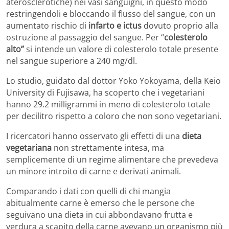
aterosclerotiche) nei vasi sanguigni, in questo modo
restringendoli e bloccando il flusso del sangue, con un
aumentato rischio di
infarto e ictus
dovuto proprio alla
ostruzione al passaggio del sangue. Per “
colesterolo
alto”
si intende un valore di colesterolo totale presente
nel sangue superiore a 240 mg/dl.
Lo studio, guidato dal dottor Yoko Yokoyama, della Keio
University di Fujisawa, ha scoperto che i vegetariani
hanno 29.2 milligrammi in meno di colesterolo totale
per decilitro rispetto a coloro che non sono vegetariani.
I ricercatori hanno osservato gli effetti di una
dieta
vegetariana
non strettamente intesa, ma
semplicemente di un regime alimentare che prevedeva
un minore introito di carne e derivati animali.
Comparando i dati con quelli di chi mangia
abitualmente carne è emerso che le persone che
seguivano una dieta in cui abbondavano frutta e
verdura a scapito della carne avevano un organismo più