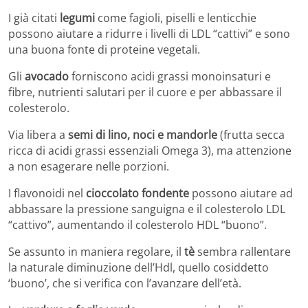
I già citati
legumi
come fagioli, piselli e lenticchie
possono aiutare a ridurre i livelli di LDL “cattivi” e sono
una buona fonte di proteine vegetali.
Gli
avocado
forniscono acidi grassi monoinsaturi e
fibre, nutrienti salutari per il cuore e per abbassare il
colesterolo.
Via libera a
semi di lino, noci e mandorle
(frutta secca
ricca di acidi grassi essenziali Omega 3), ma attenzione
a non esagerare nelle porzioni.
I flavonoidi nel
cioccolato fondente
possono aiutare ad
abbassare la pressione sanguigna e il colesterolo LDL
“cattivo”, aumentando il colesterolo HDL “buono”.
Se assunto in maniera regolare, il
tè
sembra rallentare
la naturale diminuzione dell’Hdl, quello cosiddetto
‘buono’, che si verifica con l’avanzare dell’età.