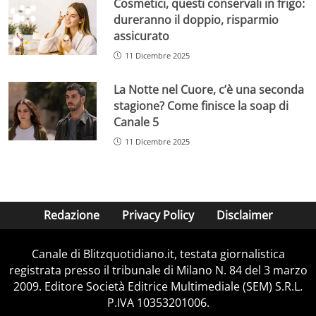
Cosmetici, questi conservali in frigo:
dureranno il doppio, risparmio
assicurato
11 Dicembre 2025
La Notte nel Cuore, c’è una seconda
stagione? Come finisce la soap di
Canale 5
11 Dicembre 2025
Redazione
Privacy Policy
Disclaimer
Canale di Blitzquotidiano.it, testata giornalistica
registrata presso il tribunale di Milano N. 84 del 3 marzo
2009. Editore Società Editrice Multimediale (SEM) S.R.L.
P.IVA 10353201006.