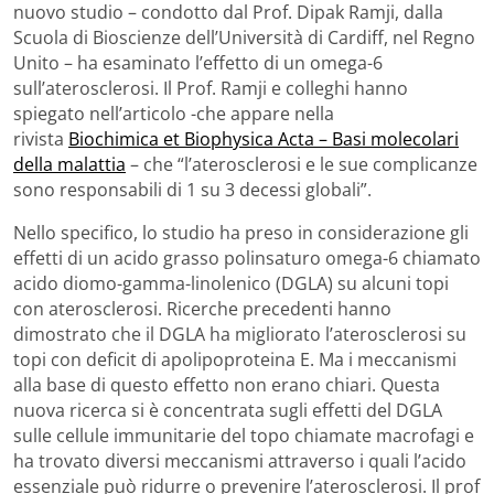
nuovo studio – condotto dal Prof. Dipak Ramji, dalla
Scuola di Bioscienze dell’Università di Cardiff, nel Regno
Unito – ha esaminato l’effetto di un omega-6
sull’aterosclerosi. Il Prof. Ramji e colleghi hanno
spiegato nell’articolo -che appare nella
rivista
Biochimica et Biophysica Acta – Basi molecolari
della malattia
– che “l’aterosclerosi e le sue complicanze
sono responsabili di 1 su 3 decessi globali”.
Nello specifico, lo studio ha preso in considerazione gli
effetti di un acido grasso polinsaturo omega-6 chiamato
acido diomo-gamma-linolenico (DGLA) su alcuni topi
con aterosclerosi. Ricerche precedenti hanno
dimostrato che il DGLA ha migliorato l’aterosclerosi su
topi con deficit di apolipoproteina E. Ma i meccanismi
alla base di questo effetto non erano chiari. Questa
nuova ricerca si è concentrata sugli effetti del DGLA
sulle cellule immunitarie del topo chiamate macrofagi e
ha trovato diversi meccanismi attraverso i quali l’acido
essenziale può ridurre o prevenire l’aterosclerosi. Il prof