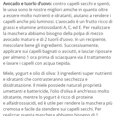
Avocado e tuorlo d’uovo:
contro capelli secchi e spenti,
le uova sono le nostre migliori amiche in quanto oltre
a essere molto nutrienti e idratanti, aiutano a rendere i
capelli anche più luminosi. L’avocado è un frutto ricco di
grassi e vitamine antiossidanti A, C, ed E. Per realizzare
la maschera abbiamo bisogno della polpa di mezzo
avocado maturo e di 2 tuorli d’uovo. In un recipiente,
mescolare bene gli ingredienti. Successivamente,
applicare sui capelli bagnati o asciutti, e lasciar riposare
per almeno 1 ora prima di sciacquare via il trattamento
e lavare i capelli con acqua tiepida.
Miele, yogurt e olio di oliva: 3 ingredienti super nutrienti
e idratanti che contrasteranno secchezza e
disidratazione. Il miele possiede naturali proprietà
umettanti e battericide, l’olio d’oliva è anch’esso molto
idratante, mentre lo yogurt è ricco di proteine
e alfaidrossiacidi, ed è utile per rendere la maschera più
cremosa e facile da stendere sui capelli secchi. Per
realizzar questa maschera abbiamo bisogno di 1