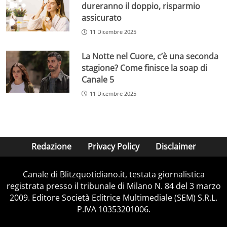
dureranno il doppio, risparmio
assicurato
11 Dicembre 2025
La Notte nel Cuore, c’è una seconda
stagione? Come finisce la soap di
Canale 5
11 Dicembre 2025
Redazione
Privacy Policy
Disclaimer
Canale di Blitzquotidiano.it, testata giornalistica
registrata presso il tribunale di Milano N. 84 del 3 marzo
2009. Editore Società Editrice Multimediale (SEM) S.R.L.
P.IVA 10353201006.