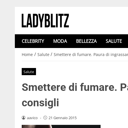
CELEBRITY
MODA
BELLEZZA
SALUTE
/
/
Home
Salute
Smettere di fumare. Paura di ingrassar
Salute
Smettere di fumare. P
consigli
aavico
-
21 Gennaio 2015