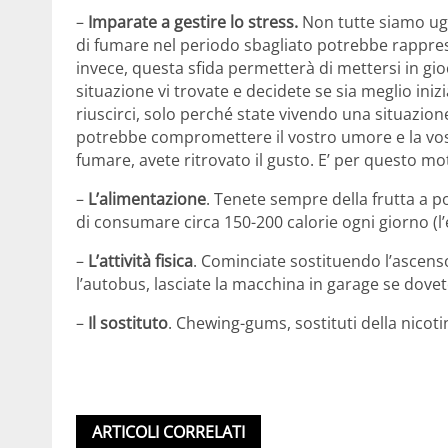
–
Imparate a gestire lo stress.
Non tutte siamo ugu
di fumare nel periodo sbagliato potrebbe rapprese
invece, questa sfida permetterà di mettersi in gioc
situazione vi trovate e decidete se sia meglio ini
riuscirci, solo perché state vivendo una situazione
potrebbe compromettere il vostro umore e la vost
fumare, avete ritrovato il gusto. E’ per questo mo
–
L’alimentazione
. Tenete sempre della frutta a
di consumare circa 150-200 calorie ogni giorno (l’
–
L’attività fisica
. Cominciate sostituendo l’ascens
l’autobus, lasciate la macchina in garage se dov
–
Il sostituto
. Chewing-gums, sostituti della nico
ARTICOLI CORRELATI