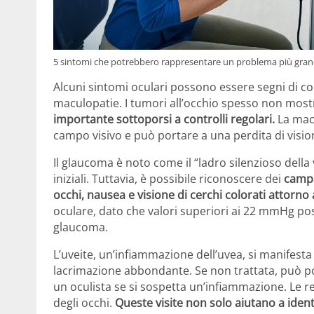
5 sintomi che potrebbero rappresentare un problema più grande 
Alcuni sintomi oculari possono essere segni di co
maculopatie. I tumori all’occhio spesso non mostr
importante sottoporsi a controlli regolari.
La macu
campo visivo e può portare a una perdita di vision
Il glaucoma è noto come il “ladro silenzioso della
iniziali. Tuttavia, è possibile riconoscere dei
campa
occhi, nausea e visione di cerchi colorati attorno a 
oculare, dato che valori superiori ai 22 mmHg pos
glaucoma.
L’uveite, un’infiammazione dell’uvea, si manifesta 
lacrimazione abbondante. Se non trattata, può po
un oculista se si sospetta un’infiammazione. Le rev
degli occhi.
Queste visite non solo aiutano a iden