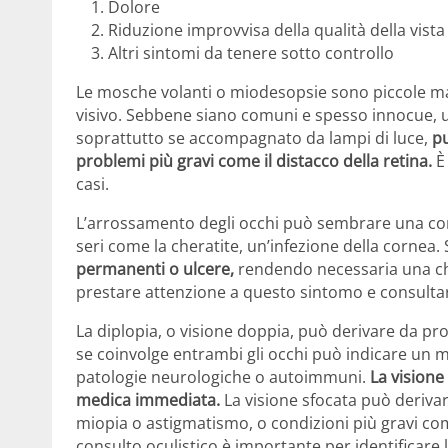
Dolore
Riduzione improvvisa della qualità della vista
Altri sintomi da tenere sotto controllo
Le mosche volanti o miodesopsie sono piccole ma
visivo. Sebbene siano comuni e spesso innocue, 
soprattutto se accompagnato da lampi di luce,
pu
problemi più gravi come il distacco della retina.
È 
casi.
L’arrossamento degli occhi può sembrare una con
seri come la cheratite, un’infezione della cornea.
permanenti o ulcere,
rendendo necessaria una chi
prestare attenzione a questo sintomo e consulta
La diplopia, o visione doppia, può derivare da pro
se coinvolge entrambi gli occhi può indicare un 
patologie neurologiche o autoimmuni.
La visione
medica immediata.
La visione sfocata può derivare 
miopia o astigmatismo, o condizioni più gravi co
consulto oculistico è importante per identificare 