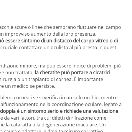
cchie scure o linee che sembrano fluttuare nel campo
un improvviso aumento della loro presenza,
ò essere sintomo di un distacco del corpo vitreo o di
cruciale contattare un oculista al più presto in questi
dizione minore, ma può essere indice di problemi più
 Se non trattata,
la cheratite può portare a cicatrici
rurgia o un trapianto di cornea. È importante
re un medico se persiste.
blemi corneali se si verifica in un solo occhio, mentre
malfunzionamento nella coordinazione oculare, legato a
 doppia è un sintomo serio e richiede una valutazione
da vari fattori, tra cui difetti di rifrazione come
me la cataratta o la degenerazione maculare. Un
la causa e adottare le dovute misure correttive.